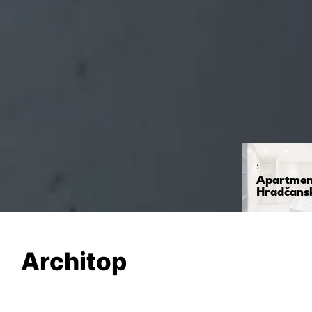
:
Apartmen
Hradčans
Architop